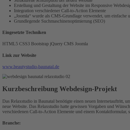
Strukturelle Konzeption der neuen Website
Erstellung und Gestaltung der Website im Responsive Webdesign
Integration verschiedener Call-to-Action Elemente
„Joomla“ wurde als CMS-Grundlage verwendet, um einfache u
Grundlegende Suchmaschinenoptimierung (SEO)
Eingesetzte Techniken
HTML5
CSS3
Bootstrap
jQuery
CMS Joomla
Link zur Website
www.beautystudio-baunatal.de
Kurzbeschreibung Webdesign-Projekt
Das Relaxstudio in Baunatal benötigte einen neuen Internetauftritt, 
neue Website. Das Relaxstudio hatte gewissen Vorgaben und Wünsche, d
verschiedenen Call-to-Action Elemente und einem Kontaktformular, 
Branche: