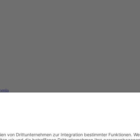
oomla
gen Joomla