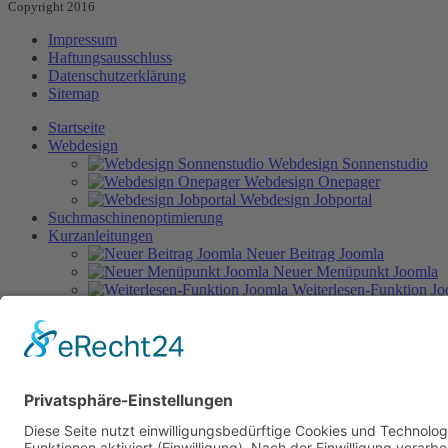
Copyright 2016
Impressum
Haftungsausschluss
Datenschutzerklärung
Sitemap
Startseite
Webdesign
Webdesign Sonnenstudio
Webdesign Onepager
Webdesign Jobportal
Suchmaschinenoptimierung
Kurzanleitungen
Neuer Beitrag Joomla
Neuer Menüpunkt Joomla
Weiterlesen-Funktion J
Bild einfügen Joomla
Interne Verlinkung Joomla
Kategorie erstellen Joomla
Seitenumbruch einfü
Referenzen
Kontakt
Impressum