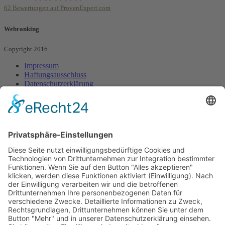
62
Bewertungen auf ProvenExpert.com
Webranking - Entilsah GmbH
Webranking
Copyright 2016
Impressum
Haftungsausschluss
Datenschutzerklärung
Sitemap
Startseite
Webdesign
Webdesign Sonnenstudio
Webdesign Onepager
Webdesign Jobportal
Suchmaschinenoptimierung
Kurzanleitungen
Neuer Beitrag Joomla
Neuer Menüpunkt Joomla
Weiterlesen-Funktion
Joomla
Bild einfügen Joomla
Interne Verlinkung