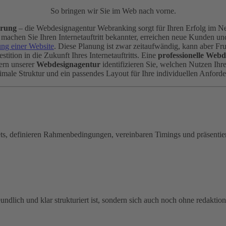
So bringen wir Sie im Web nach vorne.
erung
– die Webdesignagentur Webranking sorgt für Ihren Erfolg im Ne
e machen Sie Ihren Internetauftritt bekannter, erreichen neue Kunden und
ung einer Website
. Diese Planung ist zwar zeitaufwändig, kann aber Fr
estition in die Zukunft Ihres Internetauftritts. Eine
professionelle Web
ern unserer
Webdesignagentur
identifizieren Sie, welchen Nutzen Ihr
timale Struktur und ein passendes Layout für Ihre individuellen Anford
dgets, definieren Rahmenbedingungen, vereinbaren Timings und präsent
undlich und klar strukturiert ist, sondern sich auch noch ohne redakt