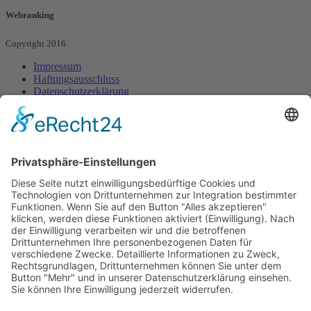
Webranking - Entilsah GmbH
Webranking
Copyright 2016
Impressum
Haftungsausschluss
Datenschutzerklärung
Sitemap
Startseite
Webdesign
Webdesign Sonnenstudio
Webdesign Onepager
Webdesign Jobportal
Suchmaschinenoptimierung
Kurzanleitungen
Neuer Beitrag Joomla
Neuer Menüpunkt Joomla
Weiterlesen-Funktion
Joomla
Bild einfügen Joomla
Interne Verlinkung
Joomla
Kategorie erstellen