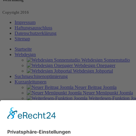
Copyright 2016
Impressum
Haftungsausschluss
Datenschutzerklärung
Sitemap
Startseite
Webdesign
Webdesign Sonnenstudio
Webdesign Onepager
Webdesign Jobportal
Suchmaschinenoptimierung
Kurzanleitungen
Neuer Beitrag Joomla
Neuer Menüpunkt Joomla
Weiterlesen-Funktion J
Bild einfügen Joomla
Interne Verlinkung Joomla
Kategorie erstellen Joomla
Seitenumbruch einfü
Referenzen
Kontakt