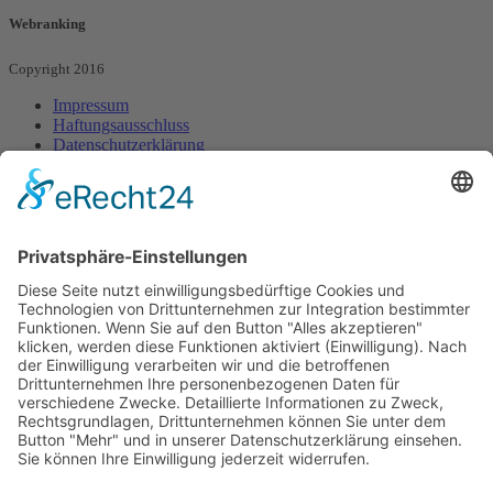
Webranking - Entilsah GmbH
Webranking
Copyright 2016
Impressum
Haftungsausschluss
Datenschutzerklärung
Sitemap
Startseite
Webdesign
Webdesign Sonnenstudio
Webdesign Onepager
Webdesign Jobportal
Suchmaschinenoptimierung
Kurzanleitungen
Neuer Beitrag Joomla
Neuer Menüpunkt Joomla
Weiterlesen-Funktion
Joomla
Bild einfügen Joomla
Interne Verlinkung
Joomla
Kategorie erstellen